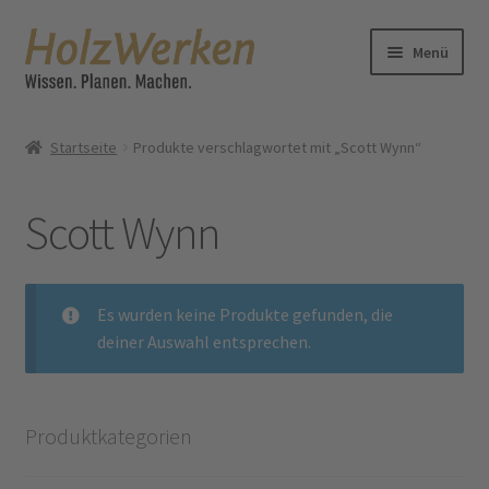
Zur
Zum
Menü
Navigation
Inhalt
springen
springen
Lesergalerie
Startseite
Produkte verschlagwortet mit „Scott Wynn“
HolzWerkenTV
Scott Wynn
Blog
Bücher
Es wurden keine Produkte gefunden, die
deiner Auswahl entsprechen.
Zeitschrift
Shop
Produktkategorien