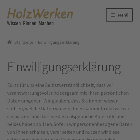
Zur
Zum
Menü
Navigation
Inhalt
springen
springen
Lesergalerie
Startseite
Einwilligungserklärung
HolzWerkenTV
Einwilligungserklärung
Blog
Bücher
Es ist für uns eine Selbstverständlichkeit, dass wir
verantwortungsvoll und sorgsam mit Ihren persönlichen
Zeitschrift
Daten umgehen. Wir glauben, dass Sie immer wissen
sollten, welche Daten wir von Ihnen sammeln und wie wir
Shop
sie nutzen, und dass Sie die maßgebliche Kontrolle über
beides haben sollten. Sofern wir personenbezogene Daten
von Ihnen erhalten, verarbeiten und nutzen wir diese
selbstverständlich unter Beachtung der geltenden